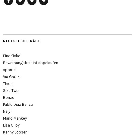
Facebook
ArtReach
HausDrei
getting-
up
NEUESTE BEITRÄGE
Eindrücke
Bewerbungsfrist ist abgelaufen
xpome
Via Grafik
Thion
Size Two
Ronzo
Pablo Diaz Benzo
Nely
Mario Mankey
Lisa Gilby
Kenny Looser