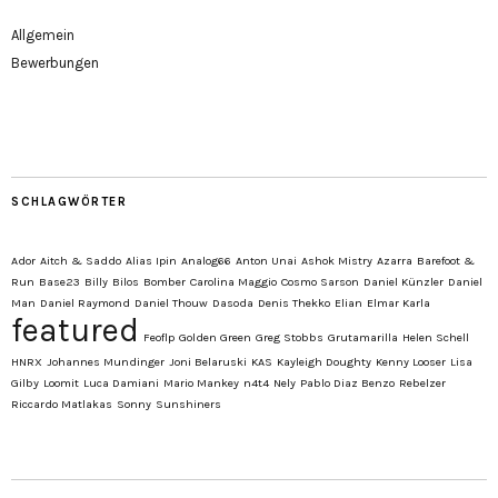
Allgemein
Bewerbungen
SCHLAGWÖRTER
Ador
Aitch & Saddo
Alias Ipin
Analog66
Anton Unai
Ashok Mistry
Azarra
Barefoot &
Run
Base23
Billy
Bilos
Bomber
Carolina Maggio
Cosmo Sarson
Daniel Künzler
Daniel
Man
Daniel Raymond
Daniel Thouw
Dasoda
Denis Thekko
Elian
Elmar Karla
featured
Feoflp
Golden Green
Greg Stobbs
Grutamarilla
Helen Schell
HNRX
Johannes Mundinger
Joni Belaruski
KAS
Kayleigh Doughty
Kenny Looser
Lisa
Gilby
Loomit
Luca Damiani
Mario Mankey
n4t4
Nely
Pablo Diaz Benzo
Rebelzer
Riccardo Matlakas
Sonny
Sunshiners